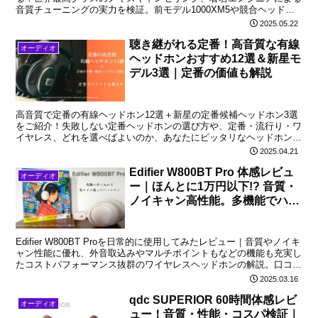
音質チューニングの実力を検証。前モデル1000XM5や競合ヘッドホ
ンとの比較も紹介します。
2025.05.22
聴き継がれる定番！高音質な有線
オーディオ
ヘッドホンおすすめ12選＆新星モ
デル3選｜定番の価値も解説
高音質で定番の有線ヘッドホン12選＋新星の定番候補ヘッドホン3選
をご紹介！失敗しない定番ヘッドホンの選び方や、定番・流行り・ワ
イヤレス、どれを選べばよいのか、あなたにピッタリなヘッドホンを
ご案内しています。
2025.04.21
Edifier W800BT Pro 体感レビュ
オーディオ
ー｜ほんとに1万円以下!? 音質・
ノイキャン高性能。多機能でハイ
コスパなヘッドホン
Edifier W800BT Proを日常的に使用してみたレビュー｜音質やノイキ
ャン性能に優れ、外音取込みやマルチポイントもなどの機能も充実し
たコストパフォーマンス抜群のワイヤレスヘッドホンの解説。口コミ
なども紹介。
2025.03.16
qdc SUPERIOR 60時間体感レビ
オーディオ
ュー！音質・性能・コスパ検証｜