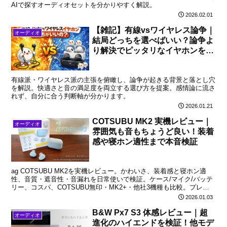
AIで探すオーディオセットを分かりやすく解説。
2026.02.01
【雑記】有線vsワイヤレス論争｜
オーディオ
結局どっちを選べばいい？論争よ
り解決でピッタリなイヤホンを探
せ！
有線派・ワイヤレス派の主張を俯瞰し、論争が起きる背景と落とし穴
を解説。快適さと音の満足度を両立する選び方を提案。感情論に流さ
れず、自分に合う判断軸が分かります。
2026.01.21
COTSUBU MK2 実機レビュー｜
オーディオ
雰囲気も音もちょうど良い！装着
感や寝ホン適性まで本音検証
ag COTSUBU MK2を実機レビュー。かわいさ、装着感と寝ホン適
性、音質・遮音性・音漏れを日常使いで検証。ケース/マイク/バッテ
リー、コスパ、COTSUBU無印・MK2+・他社3機種も比較。プレゼ
ントにも最適です。
2026.01.03
B&W Px7 S3 体感レビュー｜超
オーディオ
進化のハイエンドを検証！他モデ