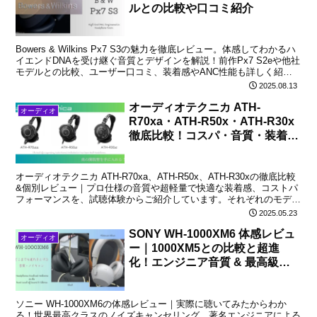
ルとの比較や口コミ紹介
Bowers & Wilkins Px7 S3の魅力を徹底レビュー。体感してわかるハ
イエンドDNAを受け継ぐ音質とデザインを解説！前作Px7 S2eや他社
モデルとの比較、ユーザー口コミ、装着感やANC性能も詳しく紹
介。
2025.08.13
オーディオテクニカ ATH-
オーディオ
R70xa・ATH-R50x・ATH-R30x
徹底比較！コスパ・音質・装着感
を個別に分析
オーディオテクニカ ATH-R70xa、ATH-R50x、ATH-R30xの徹底比較
&個別レビュー｜プロ仕様の音質や超軽量で快適な装着感、コストパ
フォーマンスを、試聴体験からご紹介しています。それぞれのモデル
がどんな人に向いているのか？もご案内。
2025.05.23
SONY WH-1000XM6 体感レビュ
オーディオ
ー｜1000XM5との比較と超進
化！エンジニア音質 & 最高級ノ
イキャンを検証
ソニー WH-1000XM6の体感レビュー｜実際に聴いてみたからわか
る！世界最高クラスのノイズキャンセリング、著名エンジニアによる