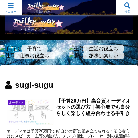
sugi-sugu夫婦のふたりごと オーディオ/仕事と生活のお役立ち/いろいろ…
メニュー
検索
子育て
生活お役立ち
仕事お役立ち
趣味は楽しい
sugi-sugu
【予算20万円】高音質オーディオ
オーディオ
セットの選び方｜初心者でも自分
らしく楽しく組み合わせる手引き
オーディオは予算20万円でも“自分の音”に組み立てられる！初心者向
けにスピーカー主導の選び方、アンプ相性、プレーヤー別の最適解を