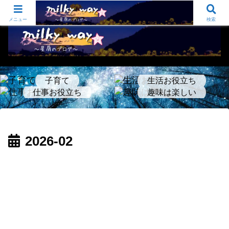
sugi-sugu夫婦のふたりごと オーディオ/仕事と生活のお役立ち/いろいろ…
メニュー
検索
子育て
生活お役立ち
仕事お役立ち
趣味は楽しい
2026-02