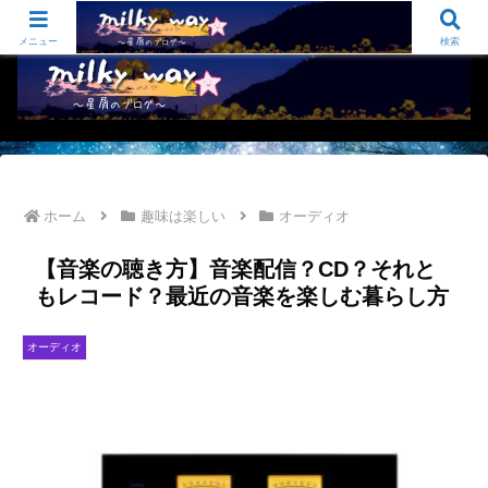
sugi-sugu夫婦のふたりごと オーディオ/仕事と生活のお役立ち/いろいろ…
メニュー
検索
ホーム
趣味は楽しい
オーディオ
【音楽の聴き方】音楽配信？CD？それと
もレコード？最近の音楽を楽しむ暮らし方
オーディオ