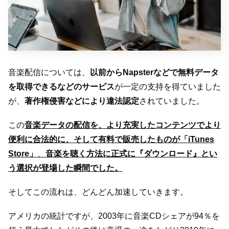
音楽配信については、
以前からNapsterなどで無料データ
を取得できるなどのサービス
が一定の支持を得ていました
が、
著作権侵害などにより違法認定
されていました。
この
音楽データの配信を、より充実したコンテンツでより
便利に合法的に、そして有料で販売したものが「iTunes
Store」
、
音楽を聴く方法に正式に『ダウンロード』とい
う選択が登場した瞬間でした。
そしてこの流れは、どんどん加速していきます。
アメリカの統計ですが、2003年に音楽CDシェアが94％を