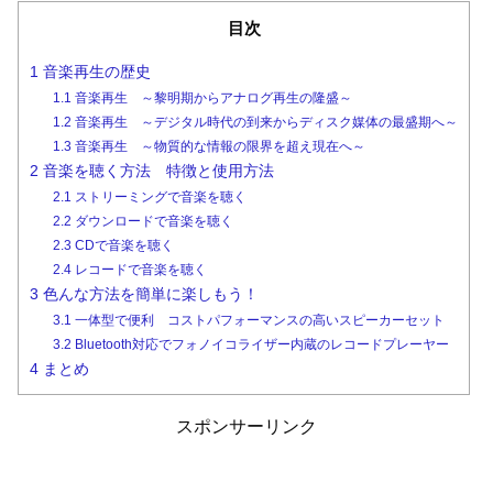
目次
1
音楽再生の歴史
1.1
音楽再生 ～黎明期からアナログ再生の隆盛～
1.2
音楽再生 ～デジタル時代の到来からディスク媒体の最盛期へ～
1.3
音楽再生 ～物質的な情報の限界を超え現在へ～
2
音楽を聴く方法 特徴と使用方法
2.1
ストリーミングで音楽を聴く
2.2
ダウンロードで音楽を聴く
2.3
CDで音楽を聴く
2.4
レコードで音楽を聴く
3
色んな方法を簡単に楽しもう！
3.1
一体型で便利 コストパフォーマンスの高いスピーカーセット
3.2
Bluetooth対応でフォノイコライザー内蔵のレコードプレーヤー
4
まとめ
スポンサーリンク