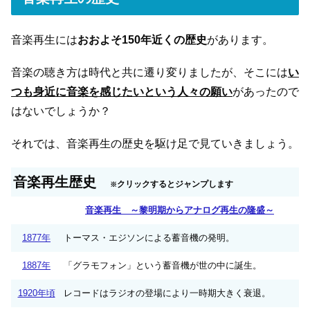
音楽再生には
おおよそ150年近くの歴史
があります。
音楽の聴き方は時代と共に遷り変りましたが、そこには
い
つも身近に音楽を感じたいという人々の願い
があったので
はないでしょうか？
それでは、音楽再生の歴史を駆け足で見ていきましょう。
音楽再生歴史
クリックするとジャンプします
※
音楽再生 ～黎明期からアナログ再生の隆盛～
1877年
トーマス・エジソンによる蓄音機の発明。
1887年
「グラモフォン」という蓄音機が世の中に誕生。
1920年頃
レコードはラジオの登場により一時期大きく衰退。