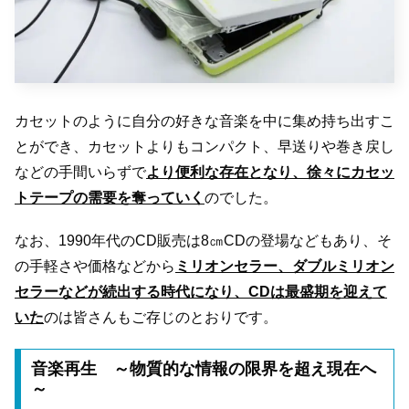
カセットのように自分の好きな音楽を中に集め持ち出すこ
とができ、カセットよりもコンパクト、早送りや巻き戻し
などの手間いらずで
より便利な存在となり、徐々にカセッ
トテープの需要を奪っていく
のでした。
なお、1990年代のCD販売は8㎝CDの登場などもあり、そ
の手軽さや価格などから
ミリオンセラー、ダブルミリオン
セラーなどが続出する時代になり、CDは最盛期を迎えて
いた
のは皆さんもご存じのとおりです。
音楽再生 ～物質的な情報の限界を超え現在へ
～