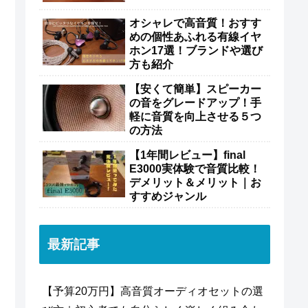
オシャレで高音質！おすす
めの個性あふれる有線イヤ
ホン17選！ブランドや選び
方も紹介
【安くて簡単】スピーカー
の音をグレードアップ！手
軽に音質を向上させる５つ
の方法
【1年間レビュー】final
E3000実体験で音質比較！
デメリット＆メリット｜お
すすめジャンル
最新記事
【予算20万円】高音質オーディオセットの選