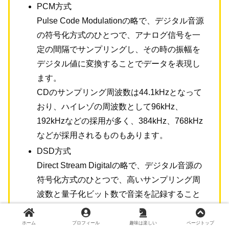
PCM方式
Pulse Code Modulationの略で、デジタル音源
の符号化方式のひとつで、アナログ信号を一
定の間隔でサンプリングし、その時の振幅を
デジタル値に変換することでデータを表現し
ます。
CDのサンプリング周波数は44.1kHzとなって
おり、ハイレゾの周波数として96kHz、
192kHzなどの採用が多く、384kHz、768kHz
などが採用されるものもあります。
DSD方式
Direct Stream Digitalの略で、デジタル音源の
符号化方式のひとつで、高いサンプリング周
波数と量子化ビット数で音楽を記録すること
で、より自然な音質を実現します。
サンプリング周波数はCDの64倍で
ホーム
プロフィール
趣味は楽しい
ページトップ