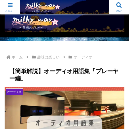
sugi-sugu夫婦のふたりごと オーディオ/仕事と生活のお役立ち/いろいろ…
メニュー
検索
ホーム
趣味は楽しい
オーディオ
【簡単解説】オーディオ用語集「プレーヤ
ー編」
オーディオ