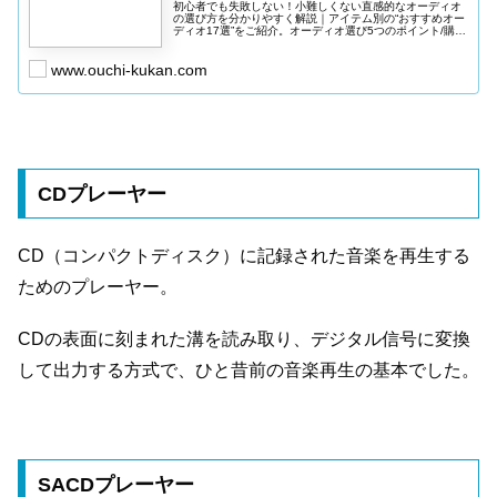
初心者でも失敗しない！小難しくない直感的なオーディオ
の選び方を分かりやすく解説｜アイテム別の“おすすめオー
ディオ17選”をご紹介。オーディオ選び5つのポイント/購入
ぼ順番/筆者（sugi-sugu）のワンポイントアドバイスなど
も掲載。
www.ouchi-kukan.com
CDプレーヤー
CD（コンパクトディスク）に記録された音楽を再生する
ためのプレーヤー。
CDの表面に刻まれた溝を読み取り、デジタル信号に変換
して出力する方式で、ひと昔前の音楽再生の基本でした。
SACDプレーヤー