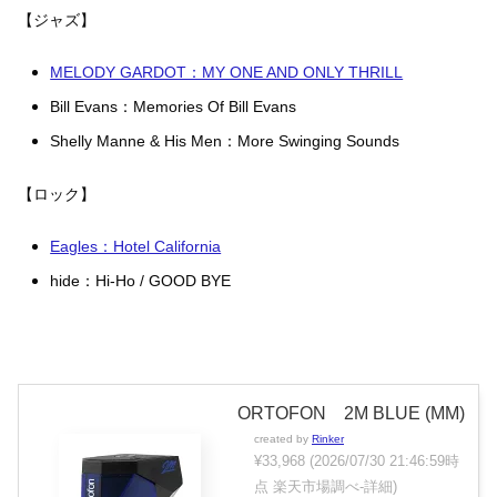
【ジャズ】
MELODY GARDOT：MY ONE AND ONLY THRILL
Bill Evans：Memories Of Bill Evans
Shelly Manne & His Men：More Swinging Sounds
【ロック】
Eagles：Hotel California
hide：Hi-Ho / GOOD BYE
ORTOFON 2M BLUE (MM)
created by
Rinker
¥33,968
(2026/07/30 21:46:59時
点 楽天市場調べ-
詳細)