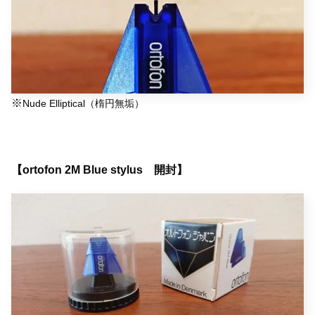
※
Nude Elliptical（楕円無垢）
【ortofon 2M Blue stylus 開封】