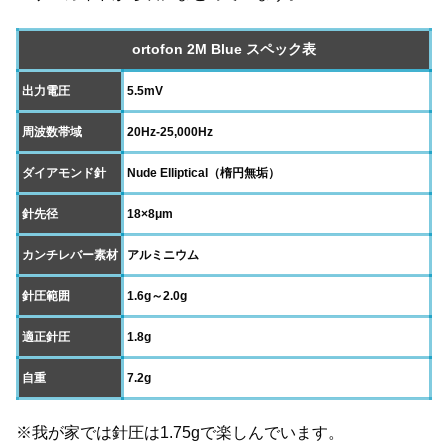
ortofon 2M Blue スペック表
出力電圧
5.5mV
周波数帯域
20Hz-25,000Hz
ダイアモンド針
Nude Elliptical（楕円無垢）
針先径
18×8μm
カンチレバー素材
アルミニウム
針圧範囲
1.6g～2.0g
適正針圧
1.8g
自重
7.2g
※我が家では針圧は1.75gで楽しんでいます。