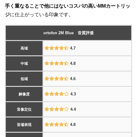
手く重なることで他にはないコスパの高いMMカートリッ
ジ
に仕上がっている印象です。
ortofon 2M Blue 音質評価
4.7
高域
4.8
中域
4.6
低域
4.3
解像度
4.4
音像定位
4.8
音場表現