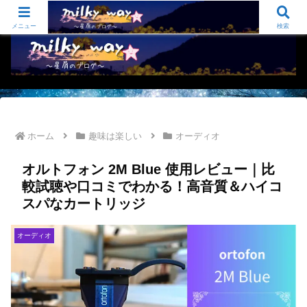
sugi-sugu夫婦のふたりごと オーディオ/仕事と生活のお役立ち/いろいろ…
メニュー
検索
ホーム
趣味は楽しい
オーディオ
オルトフォン 2M Blue 使用レビュー｜比
較試聴や口コミでわかる！高音質＆ハイコ
スパなカートリッジ
オーディオ