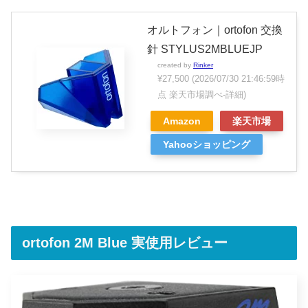
オルトフォン｜ortofon 交換
針 STYLUS2MBLUEJP
created by
Rinker
¥27,500
(2026/07/30 21:46:59時
点 楽天市場調べ-
詳細)
Amazon
楽天市場
Yahooショッピング
ortofon 2M Blue 実使用レビュー