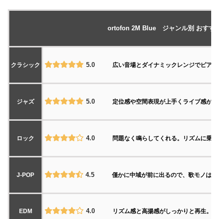
ortofon 2M Blue ジャンル別 おすす
5.0
クラシック
広い音場とダイナミックレンジでピアノソ
5.0
ジャズ
定位感や空間表現が上手くライブ感が際立
4.0
ロック
問題なく鳴らしてくれる。リズムに乗っか
4.5
J-POP
僅かに中域が前に出るので、歌モノは聞
4.0
EDM
リズム感と高揚感がしっかりと再生。バラ