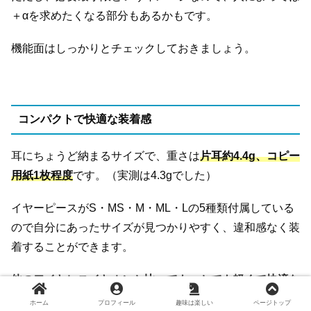
＋αを求めたくなる部分もあるかもです。
機能面はしっかりとチェックしておきましょう。
コンパクトで快適な装着感
耳にちょうど納まるサイズで、重さは
片耳約4.4g、コピー
用紙1枚程度
です。（実測は4.3gでした）
イヤーピースがS・MS・M・ML・Lの5種類付属している
ので自分にあったサイズが見つかりやすく、違和感なく装
着することができます。
他のワイヤレスイヤホンと比べても、とても軽くて快適な
装着感
です。
ホーム
プロフィール
趣味は楽しい
ページトップ